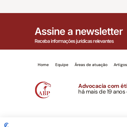
Assine a newsletter
Receba informações jurídicas relevantes
Home
Equipe
Áreas de atuação
Artigo
Advocacia com éti
há mais de 19 anos
Alexandre Berthe Pin
CNPJ: 27.814.132/0
Este site não é um produto Meta Platforms, Inc., 