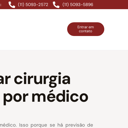
(11) 5093-2572
(11) 5093-5896
:
Entrar em
contato
ntos Grátis
Contatos
Entrar em contato
r cirurgia
 por médico
médico. Isso porque se há previsão de