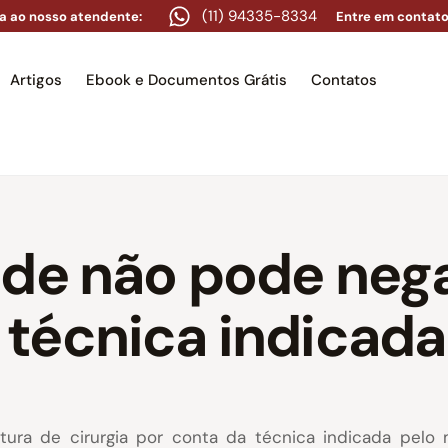
(11) 94335-8334
a ao nosso atendente:
Entre em contato
Artigos
Ebook e Documentos Grátis
Contatos
e
Equipe
Áreas de atuação
Artigos
Ebook e Docume
de não pode nega
técnica indicada
ura de cirurgia por conta da técnica indicada pelo 