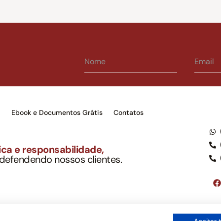
s
Ebook e Documentos Grátis
Contatos
ca e responsabilidade,
 defendendo nossos clientes.
to Soc. Ind. Adv.
001-03 – OAB/SP nº 22477
Google LLC, tampouco oferece serviços públicos oficiais. Somos um e