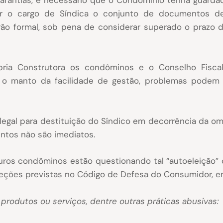
garantias, é necessário que o Condomínio tenha guardad
xar o cargo de Síndica o conjunto de documentos 
ão formal, sob pena de considerar superado o prazo de
ópria Construtora os condôminos e o Conselho Fis
b o manto da facilidade de gestão, problemas podem
egal para destituição do Síndico em decorrência da omi
ntos não são imediatos.
turos condôminos estão questionando tal “autoeleição”
eções previstas no Código de Defesa do Consumidor, em
 produtos ou serviços, dentre outras práticas abusivas: