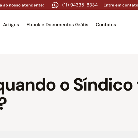
(11) 94335-8334
a ao nosso atendente:
Entre em contato
Artigos
Ebook e Documentos Grátis
Contatos
e
Equipe
Áreas de atuação
Artigos
Ebook e Docume
quando o Síndico 
?