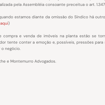
lizada pela Assembléia consoante preceitua o art. 1.3
 quando estamos diante da omissão do Síndico há outr
 aqui
)
e compra e venda de imóveis na planta estão se to
or tente conter a emoção e, possíveis, pressões para 
 o negócio.
rthe e Montemurro Advogados.