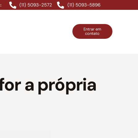
(11) 5093-2572
(11) 5093-5896
:
Entrar em
contato
ntos Grátis
Contatos
Entrar em contato
for a própria