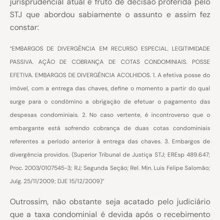
jurisprudencial atual é fruto de decisão proferida pelo
STJ que abordou sabiamente o assunto e assim fez
constar:
“EMBARGOS DE DIVERGÊNCIA EM RECURSO ESPECIAL. LEGITIMIDADE
PASSIVA. AÇÃO DE COBRANÇA DE COTAS CONDOMINIAIS. POSSE
EFETIVA. EMBARGOS DE DIVERGÊNCIA ACOLHIDOS. 1. A efetiva posse do
imóvel, com a entrega das chaves, define o momento a partir do qual
surge para o condômino a obrigação de efetuar o pagamento das
despesas condominiais. 2. No caso vertente, é incontroverso que o
embargante está sofrendo cobrança de duas cotas condominiais
referentes a período anterior à entrega das chaves. 3. Embargos de
divergência providos. (Superior Tribunal de Justiça STJ; EREsp 489.647;
Proc. 2003/0107545-3; RJ; Segunda Seção; Rel. Min. Luis Felipe Salomão;
Julg. 25/11/2009; DJE 15/12/2009)”
Outrossim, não obstante seja acatado pelo judiciário
que a taxa condominial é devida após o recebimento