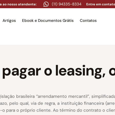
(11) 94335-8334
a ao nosso atendente:
Entre em contato
Artigos
Ebook e Documentos Grátis
Contatos
e
Equipe
Áreas de atuação
Artigos
Ebook e Docume
pagar o leasing, 
slação brasileira “arrendamento mercantil”, simplific
 pelo qual, via de regra, a instituição financeira (arr
a-o para o próprio cliente. Ao término do contrato o clie