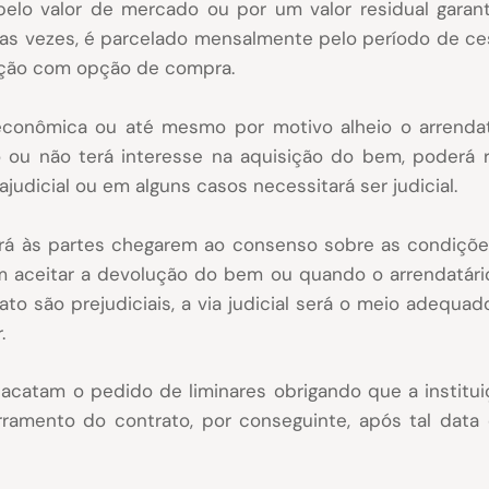
, pelo valor de mercado ou por um valor residual gara
das vezes, é parcelado mensalmente pelo período de ces
ação com opção de compra.
 econômica ou até mesmo por motivo alheio o arrenda
o ou não terá interesse na aquisição do bem, poderá 
judicial ou em alguns casos necessitará ser judicial.
berá às partes chegarem ao consenso sobre as condiçõ
 em aceitar a devolução do bem ou quando o arrendatá
o são prejudiciais, a via judicial será o meio adequado
.
já acatam o pedido de liminares obrigando que a instit
ramento do contrato, por conseguinte, após tal data