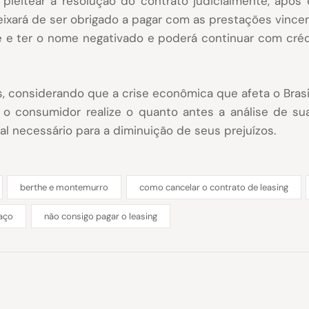
leitear a resolução do contrato judicialmente, após e
 deixará de ser obrigado a pagar com as prestações vinc
te e ter o nome negativado e poderá continuar com crédi
 considerando que a crise econômica que afeta o Brasi
o consumidor realize o quanto antes a análise de sua
ial necessário para a diminuição de seus prejuízos.
berthe e montemurro
como cancelar o contrato de leasing
faço
não consigo pagar o leasing