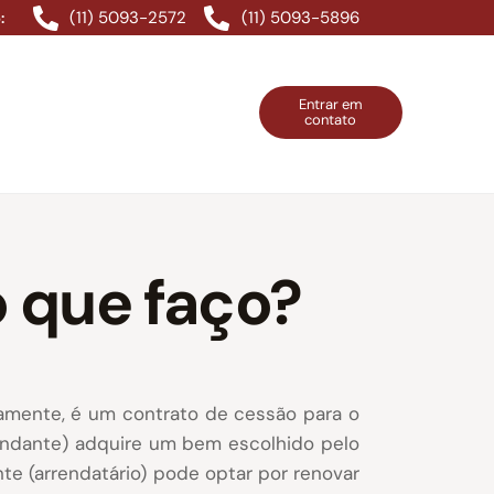
(11) 5093-2572
(11) 5093-5896
:
Entrar em
contato
ntos Grátis
Contatos
Entrar em contato
o que faço?
adamente, é um contrato de cessão para o
endante)
adquire um bem escolhido pelo
nte (arrendatário) pode optar por renovar