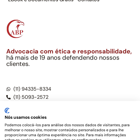
Advocacia com ética e responsabilidade,
há mais de 19 anos defendendo nossos
clientes.
Alexandre Berthe Pinto Soc. Ind. Adv.
CNPJ: 27.814.132/0001-03 – OAB/SP nº 22477
(11) 94335-8334
(11) 5093-2572
(11) 5093-5896
Nós usamos cookies
Podemos colocá-los para análise dos nossos dados de visitantes, para
melhorar o nosso site, mostrar conteúdos personalizados e para lhe
Este site não é um produto Meta Platforms, Inc., Google LLC,
proporcionar uma óptima experiência no site. Para mais informações
tampouco oferece serviços públicos oficiais. Somos um