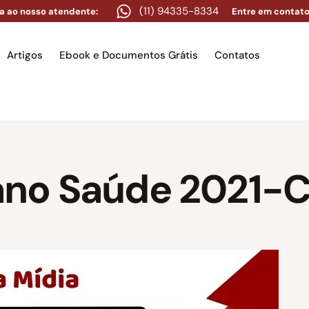
(11) 94335-8334
a ao nosso atendente:
Entre em contato
Artigos
Ebook e Documentos Grátis
Contatos
e
Equipe
Áreas de atuação
Artigos
Ebook e Docume
ano Saúde 2021-