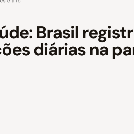
s é alto”
úde: Brasil regist
ções diárias na p