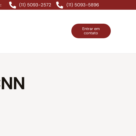
(11) 5093-2572
(11) 5093-5896
:
Entrar em
contato
ntos Grátis
Contatos
Entrar em contato
CNN