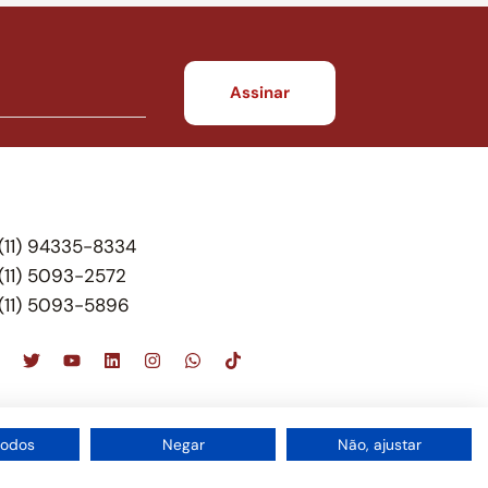
(11) 94335-8334
(11) 5093-2572
(11) 5093-5896
scritório de advocacia, que oferece apenas
todos
Negar
Não, ajustar
 do Brasil – Alexandre Berthe Pinto Soc. de Adv,
1