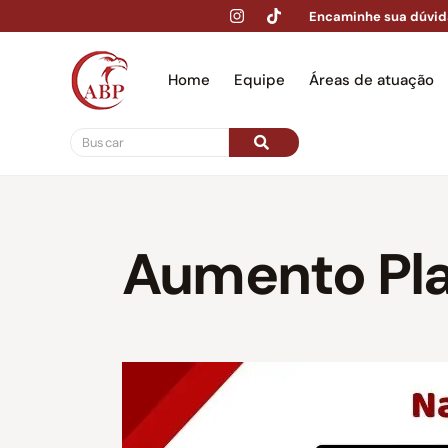
Encaminhe sua dúvid
Home
Equipe
Áreas de atuação
Hom
Aumento Pl