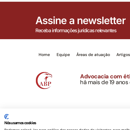
Assine a newsletter
Receba informações jurídicas relevantes
Home
Equipe
Áreas de atuação
Artigo
Advocacia com éti
há mais de 19 anos
Alexandre Berthe Pin
CNPJ: 27.814.132/0
Este site não é um produto Meta Platforms, Inc., 
serviços jurídicos, privativos de advogados, de ac
Nós usamos cookies
OAB/SP nº 22477 –
Política de Privacidade e Term