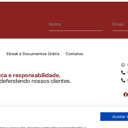
s
Ebook e Documentos Grátis
Contatos
ca e responsabilidade,
 defendendo nossos clientes.
to Soc. Ind. Adv.
001-03 – OAB/SP nº 22477
Google LLC, tampouco oferece serviços públicos oficiais. Somos um e
Aceitar 
ordo com a legislação vigente e o Código de Ética e Disciplina da OAB
os de uso