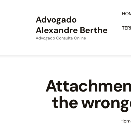
HO
Advogado
Alexandre Berthe
TER
Advogado Consulta Online
Attachment
the wrongd
Hom