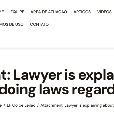
ME
EQUIPE
ÁREA DE ATUAÇÃO
ARTIGOS
VÍDEOS
MOS DE USO
CONTATO
: Lawyer is expla
oing laws regard
e
LP Golpe Leilão
Attachment: Lawyer is explaining about 