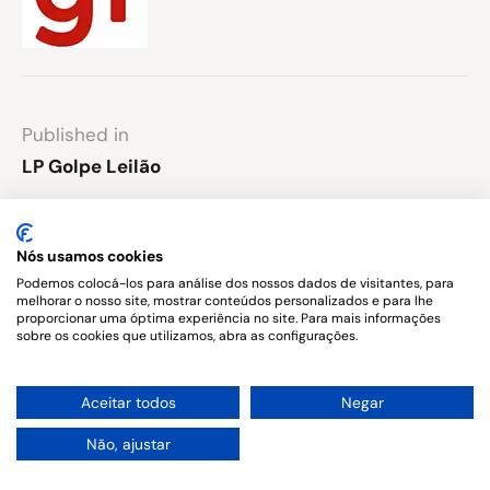
Published in
LP Golpe Leilão
Leave a comment
Nós usamos cookies
Você precisa fazer o
login
para publicar um
Podemos colocá-los para análise dos nossos dados de visitantes, para
melhorar o nosso site, mostrar conteúdos personalizados e para lhe
comentário.
proporcionar uma óptima experiência no site. Para mais informações
sobre os cookies que utilizamos, abra as configurações.
1
Aceitar todos
Negar
Copyright © 2026. All rights reserved.
Não, ajustar