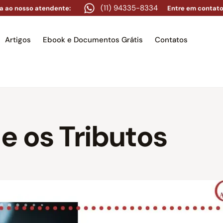
(11) 94335-8334
a ao nosso atendente:
Entre em contato
Artigos
Ebook e Documentos Grátis
Contatos
e
Equipe
Áreas de atuação
Artigos
Ebook e Docume
e os Tributos