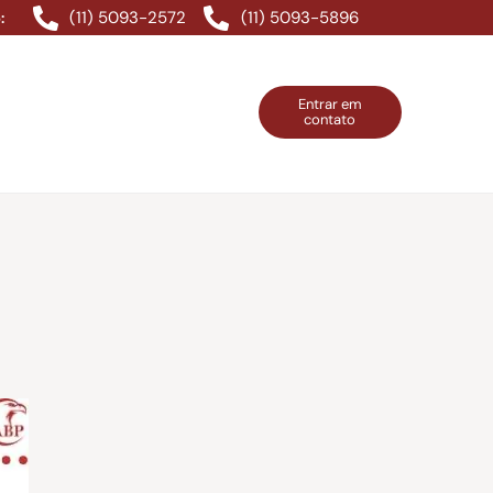
(11) 5093-2572
(11) 5093-5896
:
Entrar em
contato
ntos Grátis
Contatos
Entrar em contato