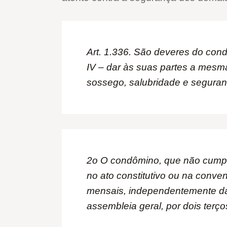
Art. 1.336. São deveres do con
IV – dar às suas partes a mesma
sossego, salubridade e segura
2o O condômino, que não cumprir
no ato constitutivo ou na conve
mensais, independentemente da
assembleia geral, por dois terç