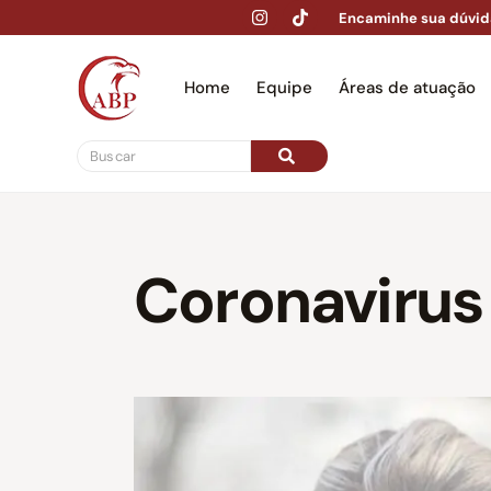
Encaminhe sua dúvid
Home
Equipe
Áreas de atuação
Hom
Coronavirus