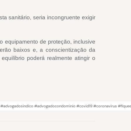
a sanitário, seria incongruente exigir
do equipamento de proteção, inclusive
serão baixos e, a conscientização da
uilíbrio poderá realmente atingir o
ivil #advogadosindico #advogadocondominio #covid19 #coronavirus #fiqu