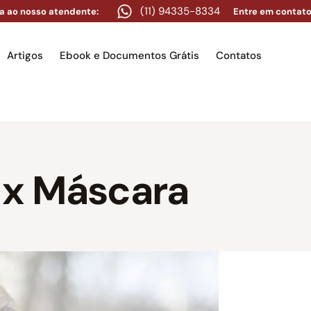
(11) 94335-8334
a ao nosso atendente:
Entre em contato
Artigos
Ebook e Documentos Grátis
Contatos
e
Equipe
Áreas de atuação
Artigos
Ebook e Docume
 x Máscara