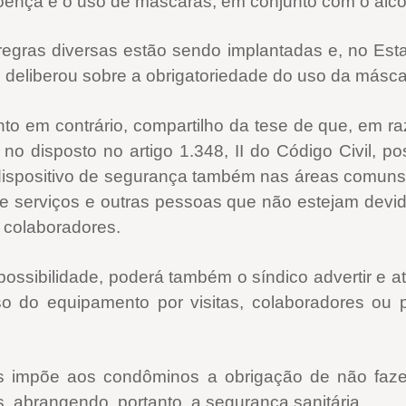
ença é o uso de máscaras, em conjunto com o álcool
 regras diversas estão sendo implantadas e, no Es
eliberou sobre a obrigatoriedade do uso da máscara
 em contrário, compartilho da tese de que, em raz
 no disposto no artigo 1.348, II do Código Civil, p
o dispositivo de segurança também nas áreas comun
 de serviços e outras pessoas que não estejam devi
s colaboradores.
ssibilidade, poderá também o síndico advertir e a
so do equipamento por visitas, colaboradores ou p
ais impõe aos condôminos a obrigação de não faz
, abrangendo, portanto, a segurança sanitária