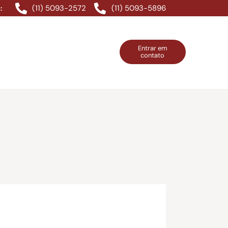
(11) 5093-2572
(11) 5093-5896
:
Entrar em
contato
ntos Grátis
Contatos
Entrar em contato