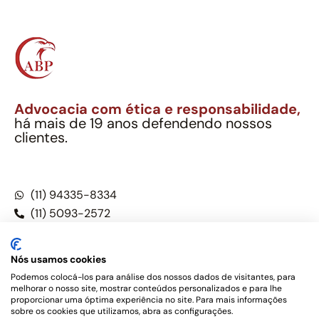
Advocacia com ética e responsabilidade,
há mais de 19 anos defendendo nossos
clientes.
Alexandre Berthe Pinto Soc. Ind. Adv.
CNPJ: 27.814.132/0001-03 – OAB/SP nº 22477
(11) 94335-8334
(11) 5093-2572
(11) 5093-5896
Nós usamos cookies
Podemos colocá-los para análise dos nossos dados de visitantes, para
melhorar o nosso site, mostrar conteúdos personalizados e para lhe
Este site não é um produto Meta Platforms, Inc., Google LLC,
proporcionar uma óptima experiência no site. Para mais informações
tampouco oferece serviços públicos oficiais. Somos um
sobre os cookies que utilizamos, abra as configurações.