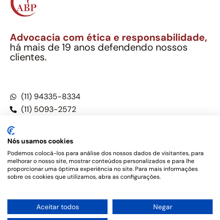
Advocacia com ética e responsabilidade,
há mais de 19 anos defendendo nossos
clientes.
Alexandre Berthe Pinto Soc. Ind. Adv.
CNPJ: 27.814.132/0001-03 – OAB/SP nº 22477
(11) 94335-8334
(11) 5093-2572
(11) 5093-5896
Nós usamos cookies
Podemos colocá-los para análise dos nossos dados de visitantes, para
melhorar o nosso site, mostrar conteúdos personalizados e para lhe
Este site não é um produto Meta Platforms, Inc., Google LLC,
proporcionar uma óptima experiência no site. Para mais informações
tampouco oferece serviços públicos oficiais. Somos um
sobre os cookies que utilizamos, abra as configurações.
escritório de advocacia, que oferece apenas serviços jurídicos,
privativos de advogados, de acordo com a legislação vigente e
o Código de Ética e Disciplina da OAB do Brasil – Alexandre
1
Aceitar todos
Negar
Berthe Pinto Soc. de Adv, OAB/SP nº 22477 –
Política de