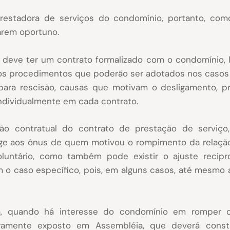
restadora de serviços do condomínio, portanto, como
arem oportuno.
, deve ter um contrato formalizado com o condomínio,
os procedimentos que poderão ser adotados nos casos 
ara rescisão, causas que motivam o desligamento, p
individualmente em cada contrato.
ão contratual do contrato de prestação de serviço,
nge aos ônus de quem motivou o rompimento da relação
untário, como também pode existir o ajuste recipro
 o caso específico, pois, em alguns casos, até mesmo 
ia, quando há interesse do condomínio em romper o
aramente exposto em Assembléia, que deverá consta