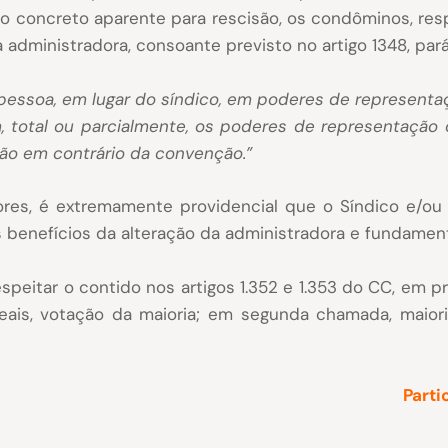
vo concreto aparente para rescisão, os condôminos, re
 administradora, consoante previsto no artigo 1348, pará
a pessoa, em lugar do síndico, em poderes de representa
m, total ou parcialmente, os poderes de representação 
ção em contrário da convenção.”
iores, é extremamente providencial que o Síndico e/o
s benefícios da alteração da administradora e fundame
peitar o contido nos artigos 1.352 e 1.353 do CC, em
ais, votação da maioria; em segunda chamada, maiori
Parti