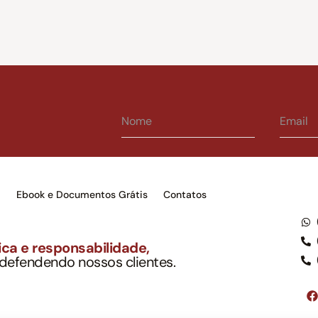
s
Ebook e Documentos Grátis
Contatos
ca e responsabilidade,
 defendendo nossos clientes.
to Soc. Ind. Adv.
001-03 – OAB/SP nº 22477