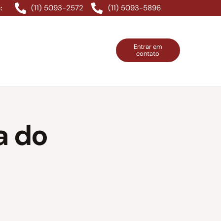
(11) 5093-2572
(11) 5093-5896
:
Entrar em
contato
ntos Grátis
Contatos
Entrar em contato
a do