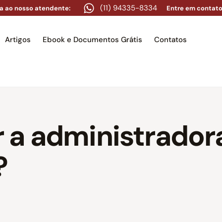
(11) 94335-8334
a ao nosso atendente:
Entre em contato
Artigos
Ebook e Documentos Grátis
Contatos
e
Equipe
Áreas de atuação
Artigos
Ebook e Docume
 a administrador
?