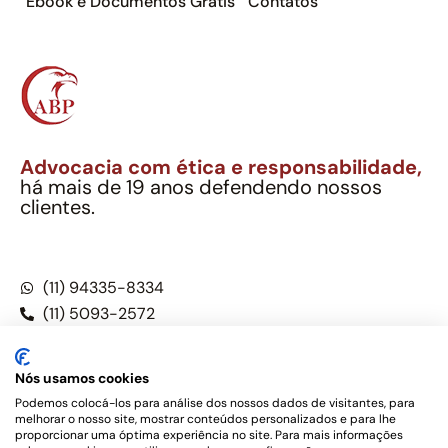
Ebook e Documentos Grátis
Contatos
Advocacia com ética e responsabilidade,
há mais de 19 anos defendendo nossos
clientes.
Alexandre Berthe Pinto Soc. Ind. Adv.
CNPJ: 27.814.132/0001-03 – OAB/SP nº 22477
(11) 94335-8334
(11) 5093-2572
(11) 5093-5896
Nós usamos cookies
Podemos colocá-los para análise dos nossos dados de visitantes, para
melhorar o nosso site, mostrar conteúdos personalizados e para lhe
Este site não é um produto Meta Platforms, Inc., Google LLC,
proporcionar uma óptima experiência no site. Para mais informações