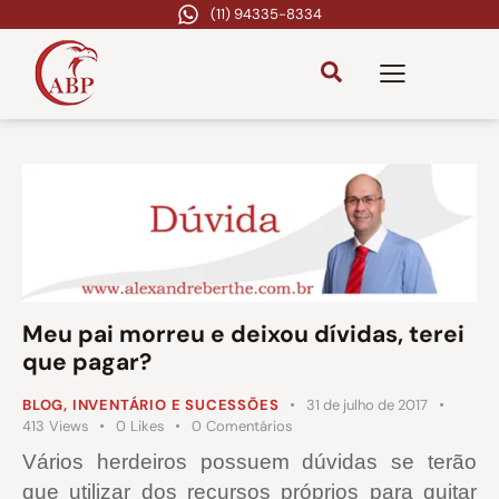
(11) 94335-8334
Meu pai morreu e deixou dívidas, terei
que pagar?
BLOG
,
INVENTÁRIO E SUCESSÕES
31 de julho de 2017
413
Views
0
Likes
0
Comentários
Vários herdeiros possuem dúvidas se terão
que utilizar dos recursos próprios para quitar