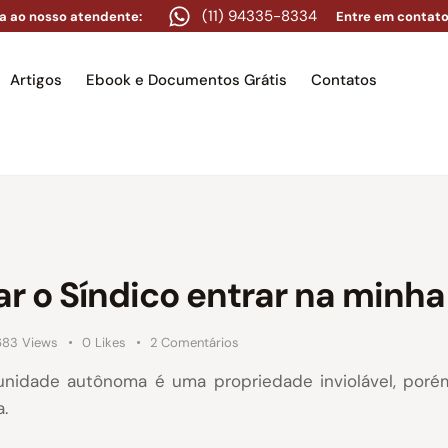
(11) 94335-8334
a ao nosso atendente:
Entre em contato
Artigos
Ebook e Documentos Grátis
Contatos
e
Equipe
Áreas de atuação
Artigos
Ebook e Docume
ar o Síndico entrar na minh
683
Views
0
Likes
2
Comentários
unidade autônoma é uma propriedade inviolável, porém
.