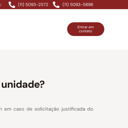
(11) 5093-2572
(11) 5093-5896
:
Entrar em
contato
ntos Grátis
Contatos
Entrar em contato
a unidade?
 em caso de solicitação justificada do