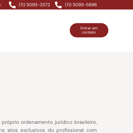
(11) 5093-2572
(11) 5093-5896
:
Entrar em
contato
ntos Grátis
Contatos
Entrar em contato
róprio ordenamento jurídico brasileiro,
ns atos exclusivos do profissional com