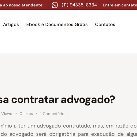
(11) 94335-8334
a ao nosso atendente:
Entre em contato
Artigos
Ebook e Documentos Grátis
Contatos
e
Equipe
Áreas de atuação
Artigos
Ebook e Docume
sa contratar advogado?
3
Views
0
Likes
1
Comentário
nio a ter um advogado contratado, mas, em razão do p
do advogado será obrigatória para execução de algu