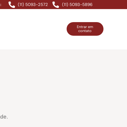
(11) 5093-2572
(11) 5093-5896
:
Entrar em
contato
ntos Grátis
Contatos
Entrar em contato
ade.