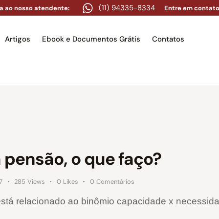
(11) 94335-8334
a ao nosso atendente:
Entre em contato
Artigos
Ebook e Documentos Grátis
Contatos
e
Equipe
Áreas de atuação
Artigos
Ebook e Docume
 pensão, o que faço?
7
285
Views
0
Likes
0
Comentários
stá relacionado ao binômio capacidade x necessid