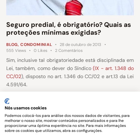
Seguro predial, é obrigatório? Quais as
proteções mínimas exigidas?
BLOG
,
CONDOMINIAL
28 de outubro de 2013
555
Views
0
Likes
2
Comentários
Sim, inclusive tal obrigatoriedade está disciplinada em
Lei, também, como dever do Síndico
(IX - art. 1.348 do
CC/02
), disposto no art. 1.346 do CC/02 e art.13 da Lei
4.591/64.
Outrossim, em que pese o paragrafo único do art. 13 da
Lei 4.591/64 definir que a obrigatoriedade pela
Nós usamos cookies
contratação deva ocorrer em até 120 dias da
Podemos colocá-los para análise dos nossos dados de visitantes, para
melhorar o nosso site, mostrar conteúdos personalizados e para lhe
concessão do “habite-se”
proporcionar uma óptima experiência no site. Para mais informações
sobre os cookies que utilizamos, abra as configurações.