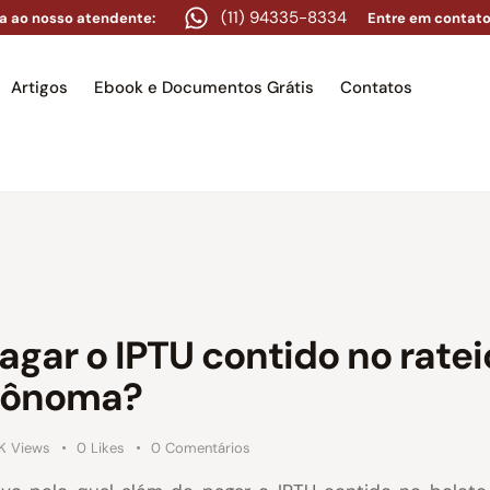
(11) 94335-8334
a ao nosso atendente:
Entre em contato
Artigos
Ebook e Documentos Grátis
Contatos
e
Equipe
Áreas de atuação
Artigos
Ebook e Docume
agar o IPTU contido no ratei
utônoma?
1K
Views
0
Likes
0
Comentários