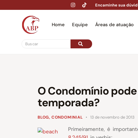
Encaminhe sua dúvid
Home
Equipe
Áreas de atuação
Hom
O Condomínio pode 
temporada?
BLOG
,
CONDOMINIAL
13 de novembro de 2013
Primeiramente, é importan
8.245/91
, in verbis: