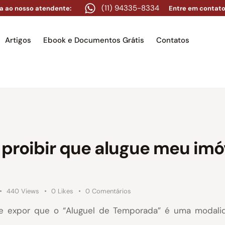
(11) 94335-8334
a ao nosso atendente:
Entre em contato
Artigos
Ebook e Documentos Grátis
Contatos
e
Equipe
Áreas de atuação
Artigos
Ebook e Docume
proibir que alugue meu imó
440
Views
0
Likes
0
Comentários
te expor que o “Aluguel de Temporada” é uma modali