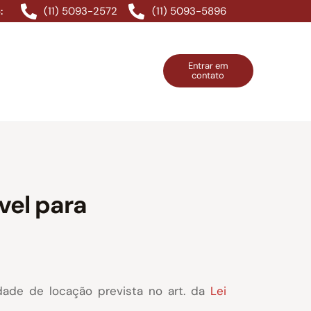
(11) 5093-2572
(11) 5093-5896
:
Entrar em
contato
ntos Grátis
Contatos
Entrar em contato
vel para
dade de locação prevista no art. da
Lei