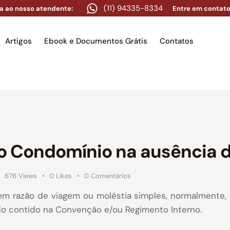
(11) 94335-8334
a ao nosso atendente:
Entre em contato
Artigos
Ebook e Documentos Grátis
Contatos
e
Equipe
Áreas de atuação
Artigos
Ebook e Docume
 Condomínio na ausência d
676
Views
0
Likes
0
Comentários
m razão de viagem ou moléstia simples, normalmente,
o contido na Convenção e/ou Regimento Interno.