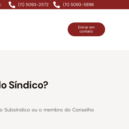
(11) 5093-2572
(11) 5093-5896
:
Entrar em
contato
ntos Grátis
Contatos
Entrar em contato
o Síndico?
 o Subsíndico ou o membro do Conselho