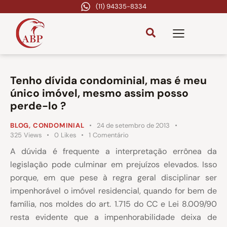
(11) 94335-8334
Tenho dívida condominial, mas é meu
único imóvel, mesmo assim posso
perde-lo ?
BLOG
,
CONDOMINIAL
24 de setembro de 2013
325
Views
0
Likes
1
Comentário
A dúvida é frequente a interpretação errônea da
legislação pode culminar em prejuízos elevados. Isso
porque, em que pese à regra geral disciplinar ser
impenhorável o imóvel residencial, quando for bem de
família, nos moldes do art. 1.715 do CC e Lei 8.009/90
resta evidente que a impenhorabilidade deixa de