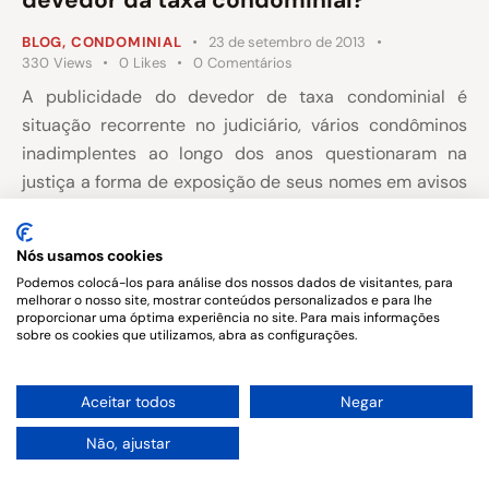
BLOG
,
CONDOMINIAL
23 de setembro de 2013
330
Views
0
Likes
0
Comentários
A publicidade do devedor de taxa condominial é
situação recorrente no judiciário, vários condôminos
inadimplentes ao longo dos anos questionaram na
justiça a forma de exposição de seus nomes em avisos
e outras situações que extrapolariam o direito da
simples informação ao ponto de ser considerada uma
Nós usamos cookies
cobrança vexatória e, portanto, cabível de ser
Podemos colocá-los para análise dos nossos dados de visitantes, para
indenizada.
melhorar o nosso site, mostrar conteúdos personalizados e para lhe
proporcionar uma óptima experiência no site. Para mais informações
sobre os cookies que utilizamos, abra as configurações.
1
Aceitar todos
Negar
Copyright © 2026. All rights reserved.
Não, ajustar