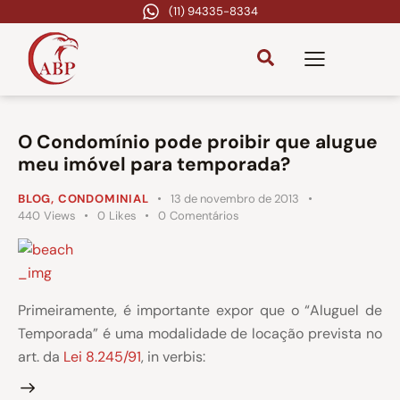
(11) 94335-8334
O Condomínio pode proibir que alugue
meu imóvel para temporada?
BLOG
,
CONDOMINIAL
13 de novembro de 2013
440
Views
0
Likes
0
Comentários
Primeiramente, é importante expor que o “Aluguel de
Temporada” é uma modalidade de locação prevista no
art. da
Lei 8.245/91
, in verbis: