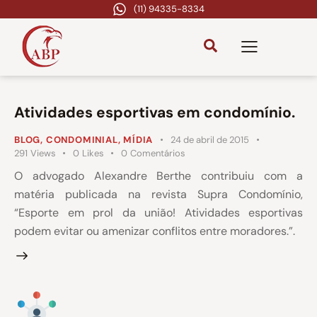
(11) 94335-8334
Atividades esportivas em condomínio.
BLOG
,
CONDOMINIAL
,
MÍDIA
24 de abril de 2015
291
Views
0
Likes
0
Comentários
O advogado Alexandre Berthe contribuiu com a
matéria publicada na revista Supra Condomínio,
“Esporte em prol da união! Atividades esportivas
podem evitar ou amenizar conflitos entre moradores.”.