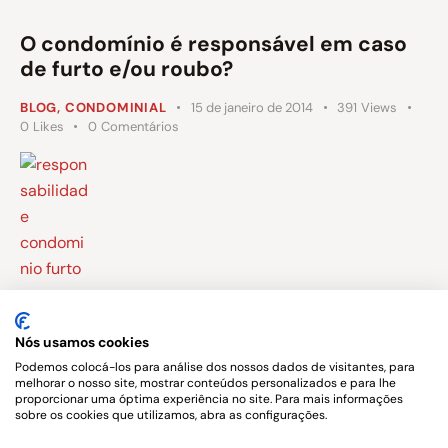
O condomínio é responsável em caso
de furto e/ou roubo?
BLOG
,
CONDOMINIAL
15 de janeiro de 2014
391
Views
0
Likes
0
Comentários
Como consequência da guerra cível que assola o Brasil
há anos (minha opinião), não há mais nenhum local
Nós usamos cookies
seguro para o cidadão de bem, seja na proteção do seu
Podemos colocá-los para análise dos nossos dados de visitantes, para
melhorar o nosso site, mostrar conteúdos personalizados e para lhe
patrimônio quanto da própria vida.
proporcionar uma óptima experiência no site. Para mais informações
sobre os cookies que utilizamos, abra as configurações.