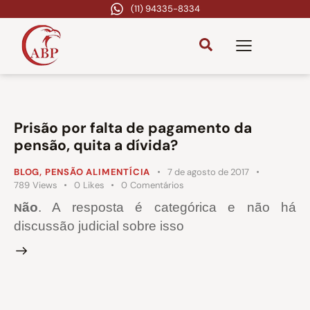
(11) 94335-8334
Prisão por falta de pagamento da
pensão, quita a dívida?
BLOG
,
PENSÃO ALIMENTÍCIA
7 de agosto de 2017
789
Views
0
Likes
0
Comentários
ão
. A resposta é categórica e não há
N
discussão judicial sobre isso