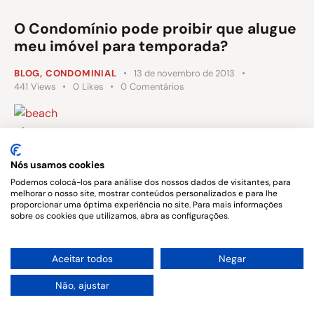
O Condomínio pode proibir que alugue
meu imóvel para temporada?
BLOG
,
CONDOMINIAL
13 de novembro de 2013
441
Views
0
Likes
0
Comentários
Primeiramente, é importante expor que o “Aluguel de
Nós usamos cookies
Temporada” é uma modalidade de locação prevista no
Podemos colocá-los para análise dos nossos dados de visitantes, para
melhorar o nosso site, mostrar conteúdos personalizados e para lhe
art. da
Lei 8.245/91
, in verbis:
proporcionar uma óptima experiência no site. Para mais informações
sobre os cookies que utilizamos, abra as configurações.
1
Aceitar todos
Negar
Não, ajustar
Copyright © 2026. All rights reserved.