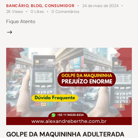
BANCÁRIO
,
BLOG
,
CONSUMIDOR
24 de maio de 2024
2K
Views
0
Likes
0
Comentários
Fique Atento
GOLPE DA MAQUININHA ADULTERADA