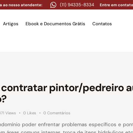
(11) 94335-8334
a ao nosso atendente:
Entre em contato
Artigos
Ebook e Documentos Grátis
Contatos
e
Equipe
Áreas de atuação
Artigos
Ebook e Docume
contratar pintor/pedreiro 
o?
371
Views
0
Likes
0
Comentários
ndomínio poder enfrentar problemas específicos e po
m áreas comuns internas, troca de itens hidráulicos etc