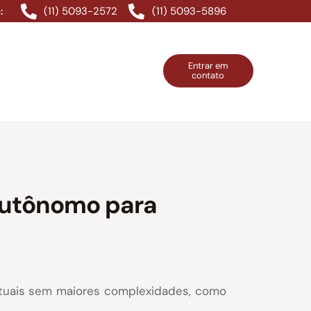
(11) 5093-2572
(11) 5093-5896
:
Entrar em
contato
ntos Grátis
Contatos
Entrar em contato
autônomo para
ntuais sem maiores complexidades, como
.