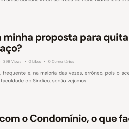
a minha proposta para quitar
faço?
396
Views
0
Likes
0
Comentários
frequente e, na maioria das vezes, errôneo, pois o ac
 faculdade do Síndico, senão vejamos.
 com o Condomínio, o que f