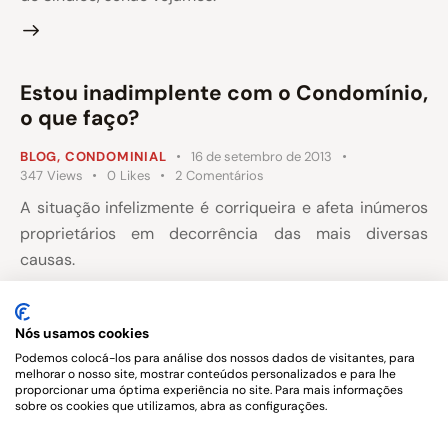
Estou inadimplente com o Condomínio,
o que faço?
BLOG
,
CONDOMINIAL
16 de setembro de 2013
347
Views
0
Likes
2
Comentários
A situação infelizmente é corriqueira e afeta inúmeros
proprietários em decorrência das mais diversas
causas.
No entanto, por mais que existam entendimentos
solidários, a inadimplência é uma situação que causa
Nós usamos cookies
impacto na vida condominial e precisa ser
Podemos colocá-los para análise dos nossos dados de visitantes, para
melhorar o nosso site, mostrar conteúdos personalizados e para lhe
regularizada,
proporcionar uma óptima experiência no site. Para mais informações
sobre os cookies que utilizamos, abra as configurações.