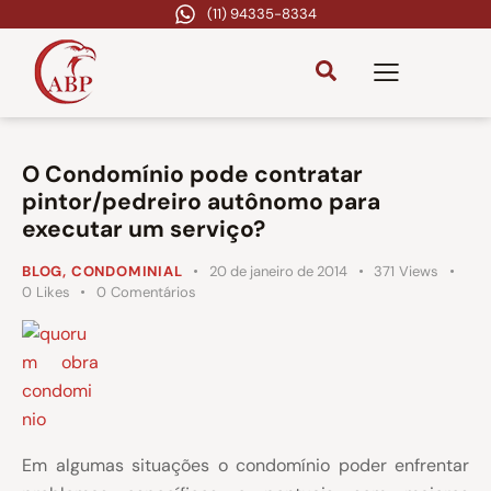
(11) 94335-8334
O Condomínio pode contratar
pintor/pedreiro autônomo para
executar um serviço?
BLOG
,
CONDOMINIAL
20 de janeiro de 2014
371
Views
0
Likes
0
Comentários
Em algumas situações o condomínio poder enfrentar