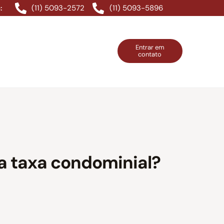
(11) 5093-2572
(11) 5093-5896
:
Entrar em
contato
ntos Grátis
Contatos
Entrar em contato
a taxa condominial?