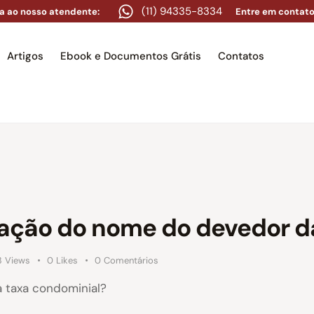
(11) 94335-8334
a ao nosso atendente:
Entre em contato
Artigos
Ebook e Documentos Grátis
Contatos
e
Equipe
Áreas de atuação
Artigos
Ebook e Docume
gação do nome do devedor d
3
Views
0
Likes
0
Comentários
a taxa condominial?