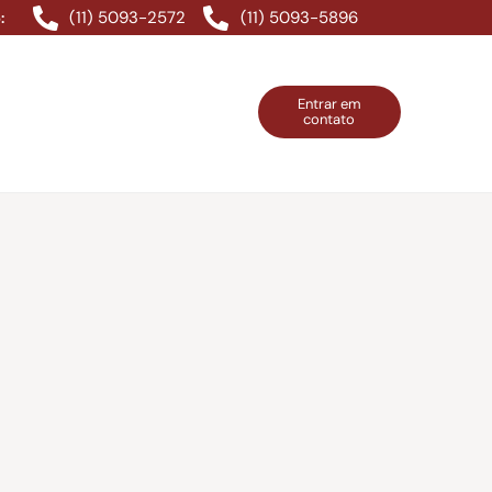
(11) 5093-2572
(11) 5093-5896
:
Entrar em
contato
ntos Grátis
Contatos
Entrar em contato