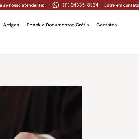
(11) 94335-8334
a ao nosso atendente:
Entre em contato
Artigos
Ebook e Documentos Grátis
Contatos
e
Equipe
Áreas de atuação
Artigos
Ebook e Docume