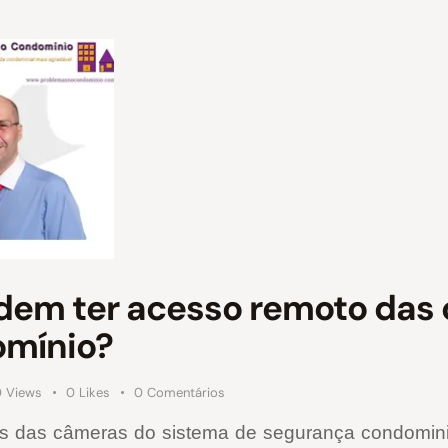
odem ter acesso remoto das
omínio?
0
Views
0
Likes
0
Comentários
 das câmeras do sistema de segurança condominial