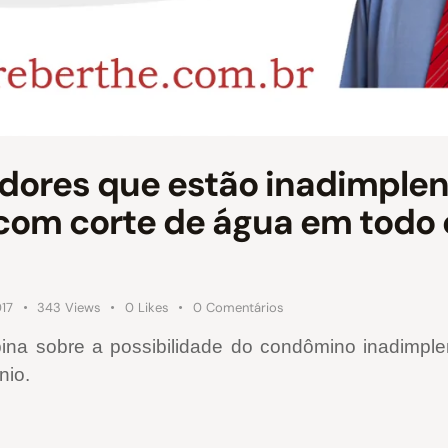
adores que estão inadimpl
 com corte de água em todo
017
343
Views
0
Likes
0
Comentários
na sobre a possibilidade do condômino inadimplen
nio.