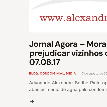
Jornal Agora – Mor
prejudicar vizinhos
07.08.17
BLOG
,
CONDOMINIAL
,
MÍDIA
7 de agosto de 2
Advogado Alexandre Berthe Pinto opi
abastecimento de água pelo condomí