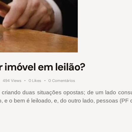
 imóvel em leilão?
494
Views
0
Likes
0
Comentários
está criando duas situações opostas; de um lado c
o, e o bem é leiloado, e, do outro lado, pessoas (P