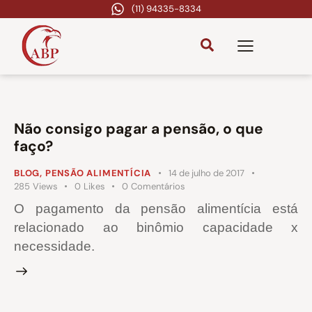
(11) 94335-8334
Não consigo pagar a pensão, o que
faço?
BLOG
,
PENSÃO ALIMENTÍCIA
14 de julho de 2017
285
Views
0
Likes
0
Comentários
O pagamento da pensão alimentícia está
relacionado ao binômio capacidade x
necessidade.