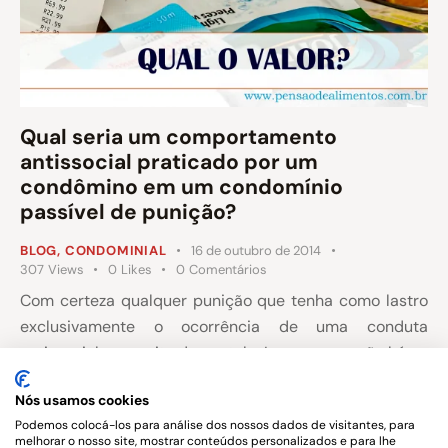
Qual seria um comportamento
antissocial praticado por um
condômino em um condomínio
passível de punição?
BLOG
,
CONDOMINIAL
16 de outubro de 2014
307
Views
0
Likes
0
Comentários
Com certeza qualquer punição que tenha como lastro
exclusivamente o ocorrência de uma conduta
antissocial necessita de cautela. Isso porque, não há na
legislação uma definição sobre o que é um
Nós usamos cookies
comportamento antissocial.
Podemos colocá-los para análise dos nossos dados de visitantes, para
melhorar o nosso site, mostrar conteúdos personalizados e para lhe
Outrossim, a própria extensão territorial