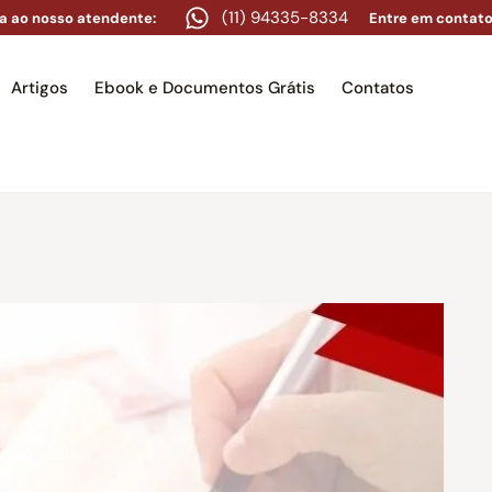
(11) 94335-8334
a ao nosso atendente:
Entre em contato
Artigos
Ebook e Documentos Grátis
Contatos
e
Equipe
Áreas de atuação
Artigos
Ebook e Docume