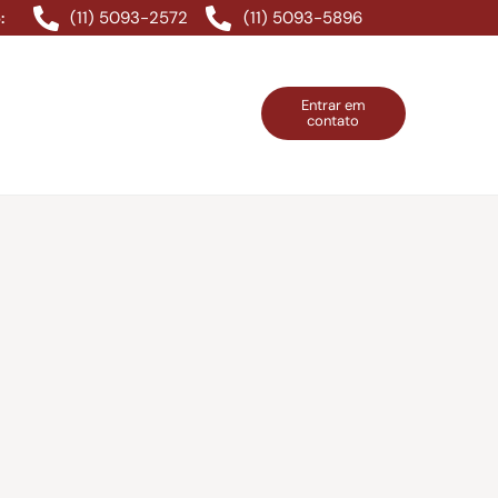
(11) 5093-2572
(11) 5093-5896
:
Entrar em
contato
ntos Grátis
Contatos
Entrar em contato