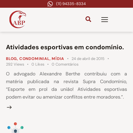
(11) 94335-8334
Atividades esportivas em condomínio.
BLOG
,
CONDOMINIAL
,
MÍDIA
24 de abril de 2015
292
Views
0
Likes
0
Comentários
O advogado Alexandre Berthe contribuiu com a
matéria publicada na revista Supra Condomínio,
“Esporte em prol da união! Atividades esportivas
podem evitar ou amenizar conflitos entre moradores.”.