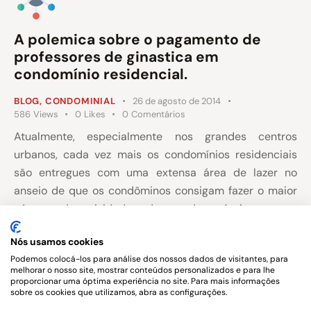
A polemica sobre o pagamento de
professores de ginastica em
condomínio residencial.
BLOG
,
CONDOMINIAL
26 de agosto de 2014
586
Views
0
Likes
0
Comentários
Atualmente, especialmente nos grandes centros
urbanos, cada vez mais os condomínios residenciais
são entregues com uma extensa área de lazer no
anseio de que os condôminos consigam fazer o maior
número de atividades dentro do próprio espaço,
existindo locais para realização de ginasticas,
Nós usamos cookies
manicure, massagens, natação etc.
Podemos colocá-los para análise dos nossos dados de visitantes, para
melhorar o nosso site, mostrar conteúdos personalizados e para lhe
Porém, a grande dúvida que surge é no
proporcionar uma óptima experiência no site. Para mais informações
sobre os cookies que utilizamos, abra as configurações.