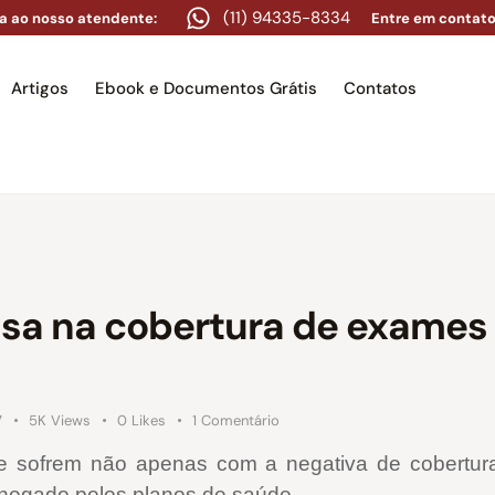
(11) 94335-8334
a ao nosso atendente:
Entre em contato
Artigos
Ebook e Documentos Grátis
Contatos
e
Equipe
Áreas de atuação
Artigos
Ebook e Docume
sa na cobertura de exames 
7
5K
Views
0
Likes
1
Comentário
e sofrem não apenas com a negativa de cobertur
negado pelos planos de saúde.