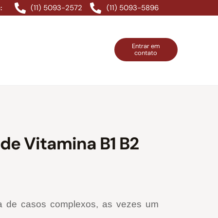
(11) 5093-2572
(11) 5093-5896
:
Entrar em
contato
ntos Grátis
Contatos
Entrar em contato
de Vitamina B1 B2
a de casos complexos, as vezes um