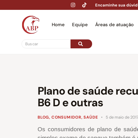
Encaminhe sua dúvid
Home
Equipe
Áreas de atuação
Hom
Plano de saúde recu
B6 D e outras
BLOG
,
CONSUMIDOR
,
SAÚDE
5 de maio de 201
Os consumidores de plano de saúd
simples exame de sangue também é 