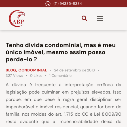
(11) 94335-8334
Tenho dívida condominial, mas é meu
único imóvel, mesmo assim posso
perde-lo ?
BLOG
,
CONDOMINIAL
24 de setembro de 2013
327
Views
0
Likes
1
Comentário
A dúvida é frequente a interpretação errônea da
legislação pode culminar em prejuízos elevados. Isso
porque, em que pese à regra geral disciplinar ser
impenhorável o imóvel residencial, quando for bem de
família, nos moldes do art. 1.715 do CC e Lei 8.009/90
resta evidente que a impenhorabilidade deixa de