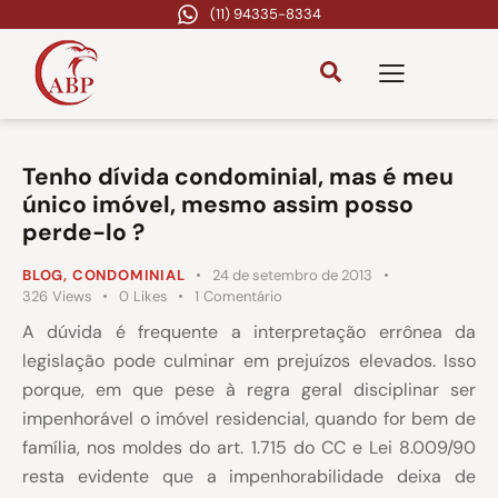
(11) 94335-8334
Tenho dívida condominial, mas é meu
único imóvel, mesmo assim posso
perde-lo ?
BLOG
,
CONDOMINIAL
24 de setembro de 2013
326
Views
0
Likes
1
Comentário
A dúvida é frequente a interpretação errônea da
legislação pode culminar em prejuízos elevados. Isso
porque, em que pese à regra geral disciplinar ser
impenhorável o imóvel residencial, quando for bem de
família, nos moldes do art. 1.715 do CC e Lei 8.009/90
resta evidente que a impenhorabilidade deixa de