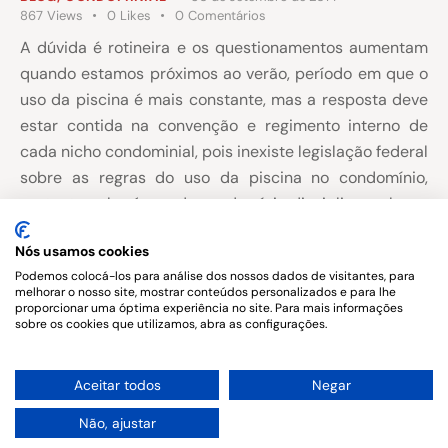
867
Views
0
Likes
0
Comentários
A dúvida é rotineira e os questionamentos aumentam
quando estamos próximos ao verão, período em que o
uso da piscina é mais constante, mas a resposta deve
estar contida na convenção e regimento interno de
cada nicho condominial, pois inexiste legislação federal
sobre as regras do uso da piscina no condomínio,
portanto caberá a cada condomínio disciplinar sobre o
assunto.
Nós usamos cookies
E, podemos dizer que, o mais frequente é que a regra
Podemos colocá-los para análise dos nossos dados de visitantes, para
melhorar o nosso site, mostrar conteúdos personalizados e para lhe
condominial autorize
proporcionar uma óptima experiência no site. Para mais informações
sobre os cookies que utilizamos, abra as configurações.
1
Aceitar todos
Negar
Não, ajustar
Copyright © 2026. All rights reserved.