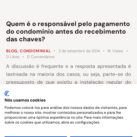
Quem é o responsável pelo pagamento
do condomínio antes do recebimento
das chaves?
BLOG
,
CONDOMINIAL
2 de setembro de 2014
1K
Views
0
Likes
0
Comentários
A discussão é frequente e a resposta apresentada é
lastreada na maioria dos casos, ou seja, parte-se do
pressuposto de que existiu a instalação regular do
condomínio e todas as aprovações orçamentarias,
ficando excluídas as demais situações como os casos
Nós usamos cookies
de adjudicação, leilão, venda com contrato de gaveta,
Podemos colocá-los para análise dos nossos dados de visitantes, para
melhorar o nosso site, mostrar conteúdos personalizados e para lhe
cessão de direito etc.
proporcionar uma óptima experiência no site. Para mais informações
sobre os cookies que utilizamos, abra as configurações.