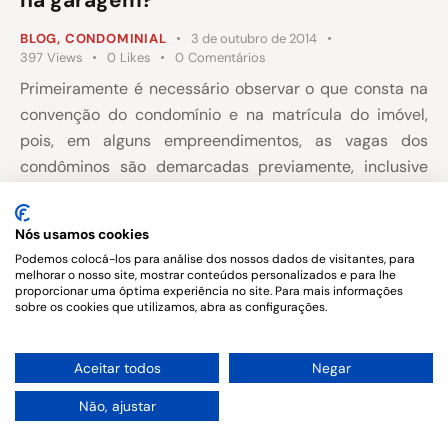
BLOG
,
CONDOMINIAL
3 de outubro de 2014
397
Views
0
Likes
0
Comentários
Primeiramente é necessário observar o que consta na
convenção do condomínio e na matrícula do imóvel,
pois, em alguns empreendimentos, as vagas dos
condôminos são demarcadas previamente, inclusive
obtendo registro imobiliário e/ou IPTU diferenciado em
nome do proprietário, situação conhecida como “vaga
Nós usamos cookies
desmembrada”, sendo necessária avaliar tal situação
Podemos colocá-los para análise dos nossos dados de visitantes, para
para a resposta correta.
melhorar o nosso site, mostrar conteúdos personalizados e para lhe
proporcionar uma óptima experiência no site. Para mais informações
sobre os cookies que utilizamos, abra as configurações.
1
Aceitar todos
Negar
Copyright © 2026. All rights reserved.
Não, ajustar