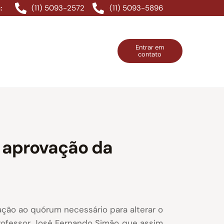
(11) 5093-2572
(11) 5093-5896
:
Entrar em
contato
ntos Grátis
Contatos
Entrar em contato
m aprovação da
lação ao quórum necessário para alterar o
Professor José Fernando Simão que assim