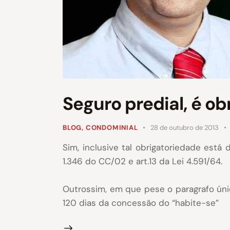
Seguro predial, é o
BLOG
,
CONDOMINIAL
28 de outubro de 2013
Sim, inclusive tal obrigatoriedade est
1.346 do CC/02 e art.13 da Lei 4.591/64.
Outrossim, em que pese o paragrafo únic
120 dias da concessão do “habite-se”