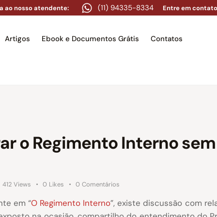
(11) 94335-8334
a ao nosso atendente:
Entre em contato
Artigos
Ebook e Documentos Grátis
Contatos
e
Equipe
Áreas de atuação
Artigos
Ebook e Docume
rar o Regimento Interno se
412
Views
0
Likes
0
Comentários
nte em “
O Regimento Interno
”, existe discussão com re
 exposto na ocasião, compartilho do entendimento do 