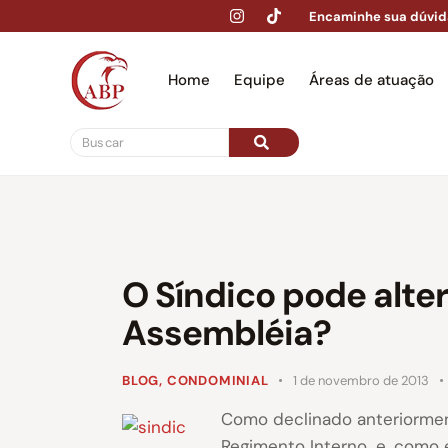
Encaminhe sua dúvid
Home
Equipe
Áreas de atuação
Hom
O Síndico pode alte
Assembléia?
BLOG
,
CONDOMINIAL
1 de novembro de 2013
Como declinado anteriorme
Regimento Interno, e, como