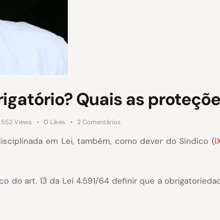
brigatório? Quais as proteçõ
552
Views
0
Likes
2
Comentários
á disciplinada em Lei, também, como dever do Síndico
(I
o do art. 13 da Lei 4.591/64 definir que a obrigatoried