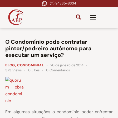
(11) 94335-8334
O Condomínio pode contratar
pintor/pedreiro autônomo para
executar um serviço?
BLOG
,
CONDOMINIAL
20 de janeiro de 2014
373
Views
0
Likes
0
Comentários
Em algumas situações o condomínio poder enfrentar