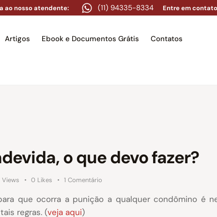
(11) 94335-8334
a ao nosso atendente:
Entre em contato
Artigos
Ebook e Documentos Grátis
Contatos
e
Equipe
Áreas de atuação
Artigos
Ebook e Docume
devida, o que devo fazer?
2
Views
0
Likes
1
Comentário
ara que ocorra a punição a qualquer condômino é ne
ais regras. (
veja aqui
)