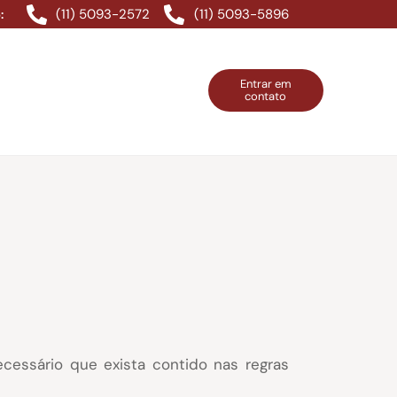
(11) 5093-2572
(11) 5093-5896
:
Entrar em
contato
ntos Grátis
Contatos
Entrar em contato
cessário que exista contido nas regras