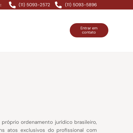
(11) 5093-2572
(11) 5093-5896
:
Entrar em
contato
ntos Grátis
Contatos
Entrar em contato
róprio ordenamento jurídico brasileiro,
ns atos exclusivos do profissional com