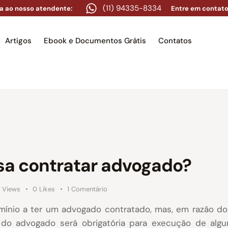
(11) 94335-8334
a ao nosso atendente:
Entre em contato
Artigos
Ebook e Documentos Grátis
Contatos
e
Equipe
Áreas de atuação
Artigos
Ebook e Docume
sa contratar advogado?
6
Views
0
Likes
1
Comentário
nio a ter um advogado contratado, mas, em razão do p
do advogado será obrigatória para execução de algu