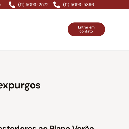
(11) 5093-2572
(11) 5093-5896
:
Entrar em
contato
ntos Grátis
Contatos
Entrar em contato
 expurgos
steriores ao Plano Verão