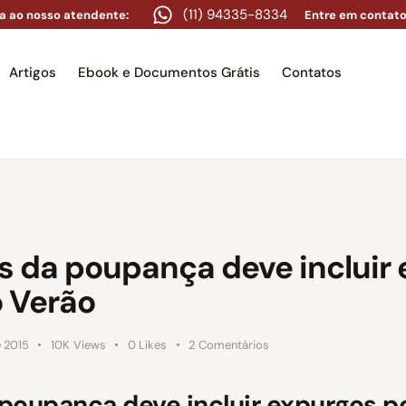
(11) 94335-8334
a ao nosso atendente:
Entre em contato
Artigos
Ebook e Documentos Grátis
Contatos
e
Equipe
Áreas de atuação
Artigos
Ebook e Docume
s da poupança deve incluir
o Verão
e 2015
10K
Views
0
Likes
2
Comentários
poupança deve incluir expurgos po