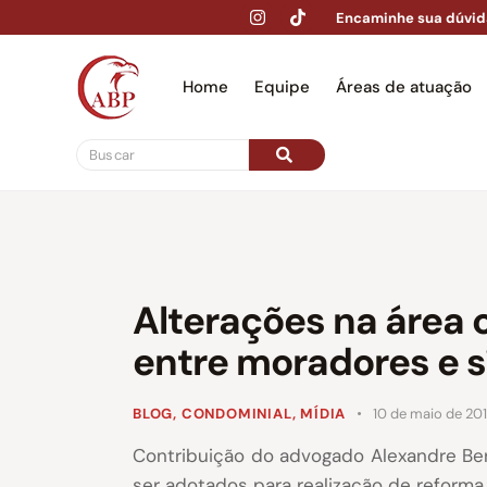
Encaminhe sua dúvid
Home
Equipe
Áreas de atuação
Hom
Alterações na área
entre moradores e s
BLOG
,
CONDOMINIAL
,
MÍDIA
10 de maio de 20
Contribuição do advogado Alexandre Be
ser adotados para realização de reform