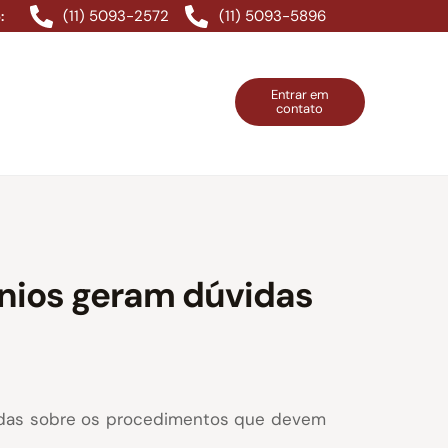
(11) 5093-2572
(11) 5093-5896
:
Entrar em
contato
ntos Grátis
Contatos
Entrar em contato
nios geram dúvidas
vidas sobre os procedimentos que devem