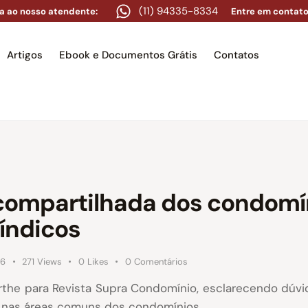
(11) 94335-8334
a ao nosso atendente:
Entre em contato
Artigos
Ebook e Documentos Grátis
Contatos
e
Equipe
Áreas de atuação
Artigos
Ebook e Docume
 compartilhada dos condomí
índicos
16
271
Views
0
Likes
0
Comentários
rthe para Revista Supra Condomínio, esclarecendo dú
a nas áreas comuns dos condomínios.