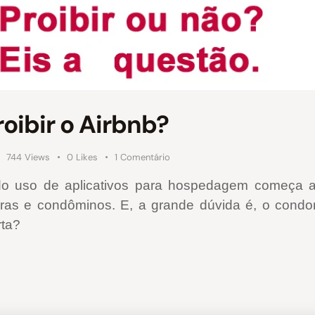
ibir o Airbnb?
744
Views
0
Likes
1
Comentário
do uso de aplicativos para hospedagem começa a 
adoras e condôminos. E, a grande dúvida é, o condo
rta?