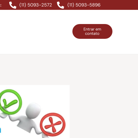
(11) 5093-2572
(11) 5093-5896
:
Entrar em
contato
ntos Grátis
Contatos
Entrar em contato