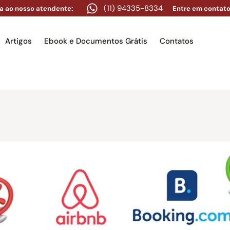
(11) 94335-8334
a ao nosso atendente:
Entre em contato
Artigos
Ebook e Documentos Grátis
Contatos
e
Equipe
Áreas de atuação
Artigos
Ebook e Docume